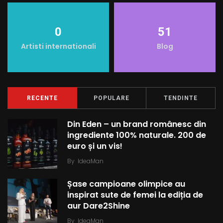
t
0
51
Artisti internationali
Blog
RECENTE
POPULARE
TENDINTE
Din Eden – un brand românesc din
ingrediente 100% naturale. 200 de
euro și un vis!
By
IdeaMan
Șase campioane olimpice au
inspirat sute de femei la ediția de
aur Dare2Shine
By
IdeaMan