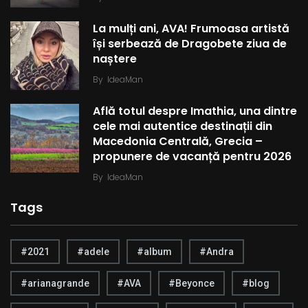
La mulți ani, AVA! Frumoasa artistă
își serbează de Dragobete ziua de
naștere
By
IdeaMan
Află totul despre Imathia, una dintre
cele mai autentice destinații din
Macedonia Centrală, Grecia –
propunere de vacanță pentru 2026
By
IdeaMan
Tags
#2021
#adele
#album
#Andra
#arianagrande
#AVA
#Beyonce
#blog