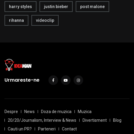
harry styles
justin bieber
post malone
rihanna
videoclip
Urmareste-ne
Despre
News
Doza de muzica
Muzica
20/20/Journalism, Interview & News
Divertisment
Blog
Cauti un PR?
Parteneri
Contact