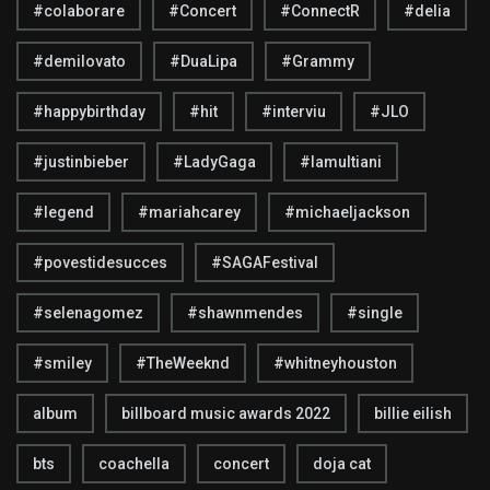
#colaborare
#Concert
#ConnectR
#delia
#demilovato
#DuaLipa
#Grammy
#happybirthday
#hit
#interviu
#JLO
#justinbieber
#LadyGaga
#lamultiani
#legend
#mariahcarey
#michaeljackson
#povestidesucces
#SAGAFestival
#selenagomez
#shawnmendes
#single
#smiley
#TheWeeknd
#whitneyhouston
album
billboard music awards 2022
billie eilish
bts
coachella
concert
doja cat