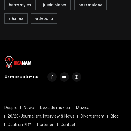
harry styles
justin bieber
post malone
rihanna
videoclip
Urmareste-ne
Despre
News
Doza de muzica
Muzica
20/20/Journalism, Interview & News
Divertisment
Blog
Cauti un PR?
Parteneri
Contact