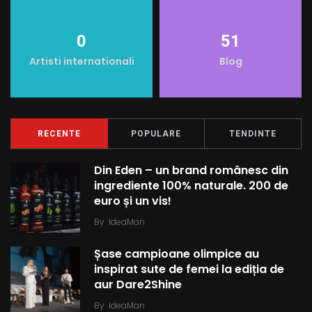
t
0
51
Artisti internationali
Blog
RECENTE
POPULARE
TENDINTE
Din Eden – un brand românesc din
ingrediente 100% naturale. 200 de
euro și un vis!
By
IdeaMan
Șase campioane olimpice au
inspirat sute de femei la ediția de
aur Dare2Shine
By
IdeaMan