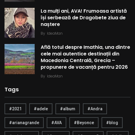
La mulți ani, AVA! Frumoasa artistă
își serbează de Dragobete ziua de
naștere
By
IdeaMan
Află totul despre Imathia, una dintre
cele mai autentice destinații din
Macedonia Centrală, Grecia –
propunere de vacanță pentru 2026
By
IdeaMan
Tags
#2021
#adele
#album
#Andra
#arianagrande
#AVA
#Beyonce
#blog