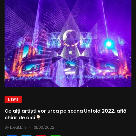
NEWS
Ce alți artiști vor urca pe scena Untold 2022, află
chiar de aici
.
By
IdeaMan
31/03/2022