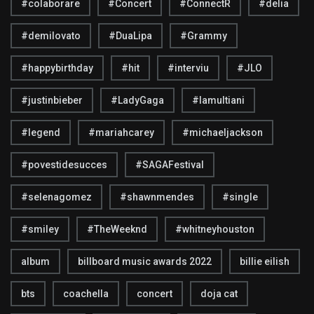
#colaborare
#Concert
#ConnectR
#delia
#demilovato
#DuaLipa
#Grammy
#happybirthday
#hit
#interviu
#JLO
#justinbieber
#LadyGaga
#lamultiani
#legend
#mariahcarey
#michaeljackson
#povestidesucces
#SAGAFestival
#selenagomez
#shawnmendes
#single
#smiley
#TheWeeknd
#whitneyhouston
album
billboard music awards 2022
billie eilish
bts
coachella
concert
doja cat