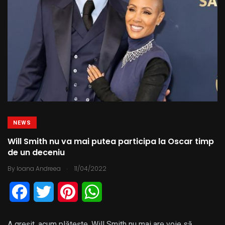
NEWS
Will Smith nu va mai putea participa la Oscar timp
de un deceniu
.
By
Ioana Andreea
11/04/2022
F
T
P
W
a
w
i
h
A greșit, acum plătește. Will Smith nu mai are voie să