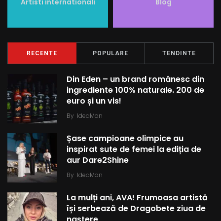
Artisti internationali
Blog
RECENTE
POPULARE
TENDINTE
Din Eden – un brand românesc din
ingrediente 100% naturale. 200 de
euro și un vis!
By
IdeaMan
Șase campioane olimpice au
inspirat sute de femei la ediția de
aur Dare2Shine
By
IdeaMan
La mulți ani, AVA! Frumoasa artistă
își serbează de Dragobete ziua de
naștere