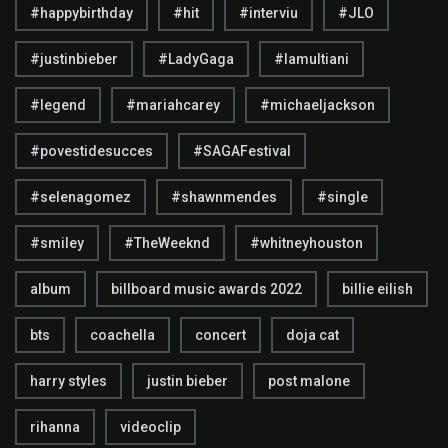
#happybirthday
#hit
#interviu
#JLO
#justinbieber
#LadyGaga
#lamultiani
#legend
#mariahcarey
#michaeljackson
#povestidesucces
#SAGAFestival
#selenagomez
#shawnmendes
#single
#smiley
#TheWeeknd
#whitneyhouston
album
billboard music awards 2022
billie eilish
bts
coachella
concert
doja cat
harry styles
justin bieber
post malone
rihanna
videoclip