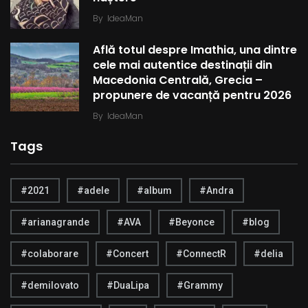
By
IdeaMan
Află totul despre Imathia, una dintre
cele mai autentice destinații din
Macedonia Centrală, Grecia –
propunere de vacanță pentru 2026
By
IdeaMan
Tags
#2021
#adele
#album
#Andra
#arianagrande
#AVA
#Beyonce
#blog
#colaborare
#Concert
#ConnectR
#delia
#demilovato
#DuaLipa
#Grammy