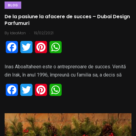
BLOG
De la pasiune la afacere de succes – Dubai Design
Parfumuri
.
By
IdeaMan
19/02/2021
F
T
P
W
a
w
i
h
Inas Aboaltaheen este o antreprenoare de succes. Venită
c
i
n
a
din Irak, în anul 1996, împreună cu familia sa, a decis să
e
t
t
t
F
T
P
W
b
t
e
s
a
w
i
h
o
e
r
A
c
i
n
a
o
r
e
p
e
t
t
t
k
s
p