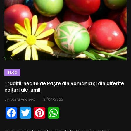
t
BLOG
Tradiții inedite de Paște din România și din diferite
colțuri ale lumii
.
By
Ioana Andreea
21/04/2022
F
T
P
W
a
w
i
h