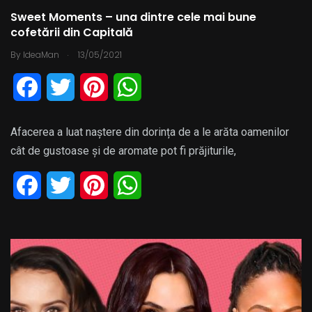
Sweet Moments – una dintre cele mai bune
cofetării din Capitală
.
By
IdeaMan
13/05/2021
F
T
P
W
a
w
i
h
Afacerea a luat naștere din dorința de a le arăta oamenilor
c
i
n
a
cât de gustoase și de aromate pot fi prăjiturile,
e
t
t
t
F
T
P
W
b
t
e
s
a
w
i
h
o
e
r
A
c
i
n
a
o
r
e
p
e
t
t
t
k
s
p
b
t
e
s
t