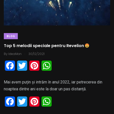
BLOG
Top 5 melodii speciale pentru Revelion
.
By
IdeaMan
30/12/2021
F
T
P
W
a
w
i
h
Mai avem puțin și intrăm în anul 2022, iar petrecerea din
c
i
n
a
noaptea dintre ani este la doar un pas distanță.
e
t
t
t
F
T
P
W
b
t
e
s
a
w
i
h