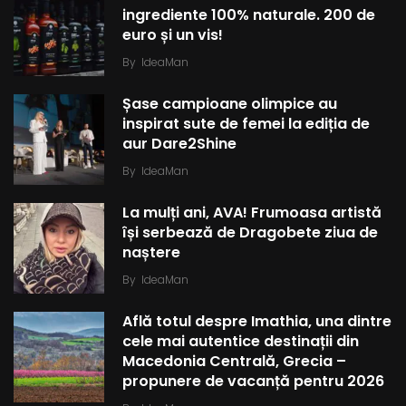
ingrediente 100% naturale. 200 de
euro și un vis!
By
IdeaMan
Șase campioane olimpice au
inspirat sute de femei la ediția de
aur Dare2Shine
By
IdeaMan
La mulți ani, AVA! Frumoasa artistă
își serbează de Dragobete ziua de
naștere
By
IdeaMan
Află totul despre Imathia, una dintre
cele mai autentice destinații din
Macedonia Centrală, Grecia –
propunere de vacanță pentru 2026