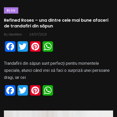
BLOG
Refined Roses – una dintre cele mai bune afaceri
de trandafiri din săpun
.
By
IdeaMan
24/07/2021
F
T
P
W
a
w
i
h
Trandafirii din săpun sunt perfecți pentru momentele
c
i
n
a
speciale, atunci când vrei să faci o surpriză unei persoane
e
t
t
t
dragi, iar cei
b
t
e
s
F
T
P
W
o
e
r
A
a
w
i
h
o
r
e
p
c
i
n
a