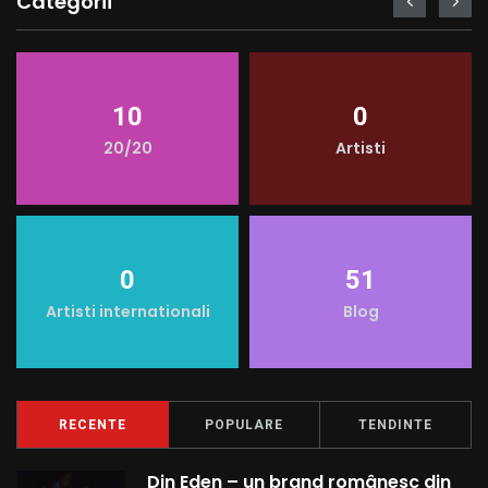
Categorii
o
r
e
p
k
s
p
10
0
t
20/20
Artisti
0
51
Artisti internationali
Blog
RECENTE
POPULARE
TENDINTE
Din Eden – un brand românesc din