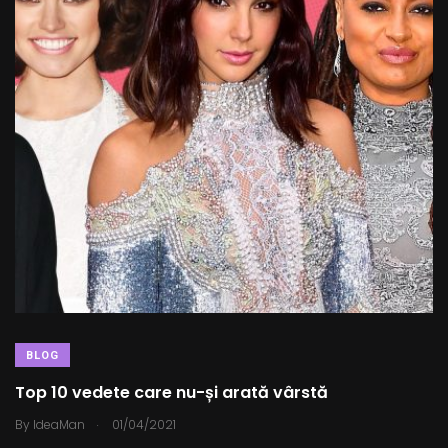
o
e
r
A
o
r
e
p
k
s
p
t
BLOG
Top 10 vedete care nu-și arată vârstă
.
By
IdeaMan
01/04/2021