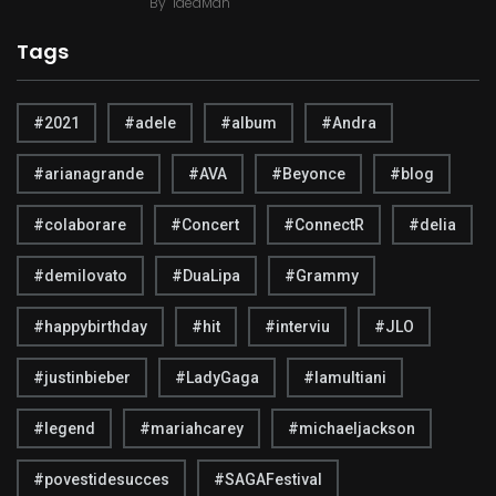
By
IdeaMan
Tags
#2021
#adele
#album
#Andra
#arianagrande
#AVA
#Beyonce
#blog
#colaborare
#Concert
#ConnectR
#delia
#demilovato
#DuaLipa
#Grammy
#happybirthday
#hit
#interviu
#JLO
#justinbieber
#LadyGaga
#lamultiani
#legend
#mariahcarey
#michaeljackson
#povestidesucces
#SAGAFestival