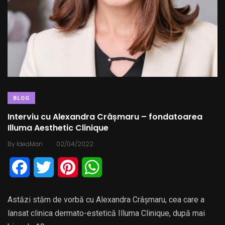
BLOG
Interviu cu Alexandra Crâșmaru – fondatoarea
Illuma Aesthetic Clinique
.
By
IdeaMan
02/04/2022
F
T
P
W
a
w
i
h
Astăzi stăm de vorbă cu Alexandra Crâșmaru, cea care a
c
i
n
a
lansat clinica dermato-estetică Illuma Clinique, după mai