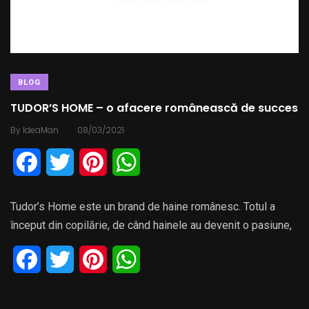
k
s
p
t
BLOG
TUDOR’S HOME – o afacere românească de succes
.
By
IdeaMan
08/03/2021
F
T
P
W
a
w
i
h
Tudor’s Home este un brand de haine românesc. Totul a
c
i
n
a
început din copilărie, de când hainele au devenit o pasiune,
e
t
t
t
F
T
P
W
b
t
e
s
a
w
i
h
o
e
r
A